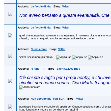
Articolo:
Le favole di Ida
Blog:
Valter
Non avevo pensato a questa eventualità. Che s
Articolo:
Le favole di Ida
Blog:
Valter
quelli che non parlano a vanvera ma aspettano il momento giusto esistono solo 
silenzio, ma anche quello a volte serve per attirare l'attenzione
Articolo:
Nuovi colori
Blog:
Valter
Valter, sei sempre più bravo....
Articolo:
le lune!!!!!!
Blog:
sabrina 2007 Blog
C'è chi sta sveglio per i propi hobby, e chi in
nipotini non hanno sonno. Ciao Marta ti auguro 
Articolo:
Non spedite piu' con SDA
Blog:
Valter
purtroppo il corriere lo sceglie chi spedisce. Quando spedisco cerco di evi
stato fortunato a trovare un venditore corretto!!!!!