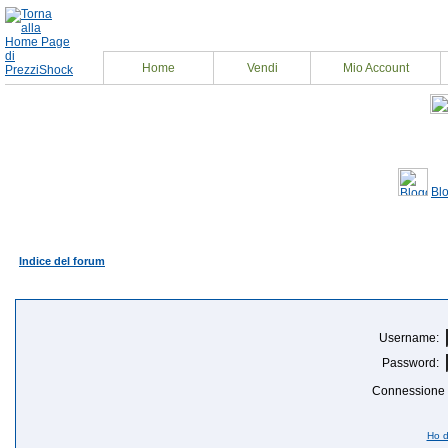
Home
Vendi
Mio Account
Bl
Indice del forum
Login - Attenzione: Per partecipare, devi essere 
Username:
Password:
Connessione a
Ho d