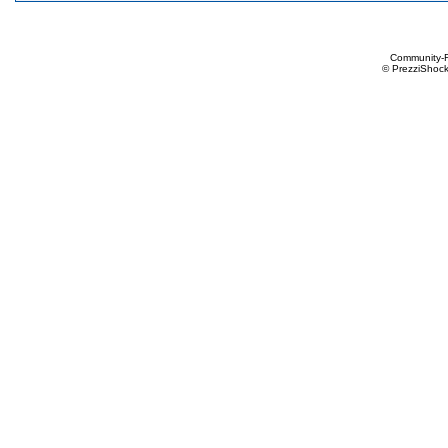
Community-
© PrezziShock 2