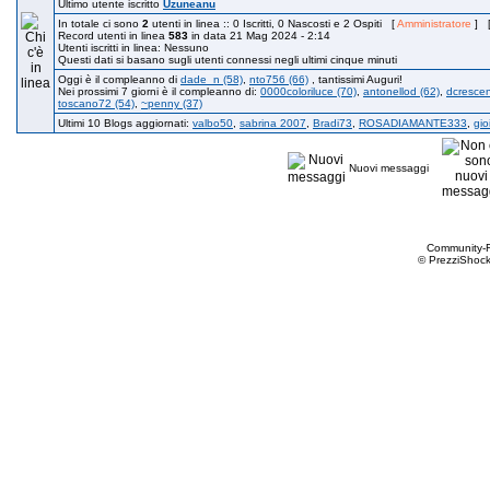
Ultimo utente iscritto
Uzuneanu
In totale ci sono
2
utenti in linea :: 0 Iscritti, 0 Nascosti e 2 Ospiti [
Amministratore
] 
Record utenti in linea
583
in data 21 Mag 2024 - 2:14
Utenti iscritti in linea: Nessuno
Questi dati si basano sugli utenti connessi negli ultimi cinque minuti
Oggi è il compleanno di
dade_n (58)
,
nto756 (66)
, tantissimi Auguri!
Nei prossimi 7 giorni è il compleanno di:
0000coloriluce (70)
,
antonellod (62)
,
dcrescen
toscano72 (54)
,
~penny (37)
Ultimi 10 Blogs aggiornati:
valbo50
,
sabrina 2007
,
Bradi73
,
ROSADIAMANTE333
,
gio
Nuovi messaggi
Community-
© PrezziShock 2