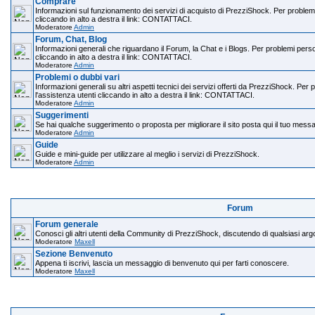
Comprare
Informazioni sul funzionamento dei servizi di acquisto di PrezziShock. Per problemi
cliccando in alto a destra il link: CONTATTACI.
Moderatore
Admin
Forum, Chat, Blog
Informazioni generali che riguardano il Forum, la Chat e i Blogs. Per problemi person
cliccando in alto a destra il link: CONTATTACI.
Moderatore
Admin
Problemi o dubbi vari
Informazioni generali su altri aspetti tecnici dei servizi offerti da PrezziShock. Per
l'assistenza utenti cliccando in alto a destra il link: CONTATTACI.
Moderatore
Admin
Suggerimenti
Se hai qualche suggerimento o proposta per migliorare il sito posta qui il tuo mess
Moderatore
Admin
Guide
Guide e mini-guide per utilizzare al meglio i servizi di PrezziShock.
Moderatore
Admin
Forum
Forum generale
Conosci gli altri utenti della Community di PrezziShock, discutendo di qualsiasi ar
Moderatore
Maxell
Sezione Benvenuto
Appena ti iscrivi, lascia un messaggio di benvenuto qui per farti conoscere.
Moderatore
Maxell