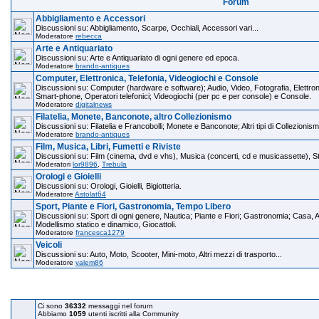
Forum
Abbigliamento e Accessori
Discussioni su: Abbigliamento, Scarpe, Occhiali, Accessori vari...
Moderatore
rebecca
Arte e Antiquariato
Discussioni su: Arte e Antiquariato di ogni genere ed epoca.
Moderatore
brando-antiques
Computer, Elettronica, Telefonia, Videogiochi e Console
Discussioni su: Computer (hardware e software); Audio, Video, Fotografia, Elettronic
Smart-phone, Operatori telefonici; Videogiochi (per pc e per console) e Console.
Moderatore
digitalnews
Filatelia, Monete, Banconote, altro Collezionismo
Discussioni su: Filatelia e Francobolli; Monete e Banconote; Altri tipi di Collezionism
Moderatore
brando-antiques
Film, Musica, Libri, Fumetti e Riviste
Discussioni su: Film (cinema, dvd e vhs), Musica (concerti, cd e musicassette), Stru
Moderatori
lor9896
,
Trebula
Orologi e Gioielli
Discussioni su: Orologi, Gioielli, Bigiotteria.
Moderatore
Astolat64
Sport, Piante e Fiori, Gastronomia, Tempo Libero
Discussioni su: Sport di ogni genere, Nautica; Piante e Fiori; Gastronomia; Casa, A
Modellismo statico e dinamico, Giocattoli.
Moderatore
francesca1279
Veicoli
Discussioni su: Auto, Moto, Scooter, Mini-moto, Altri mezzi di trasporto...
Moderatore
valem86
C
Ci sono
36332
messaggi nel forum
Abbiamo
1059
utenti iscritti alla Community