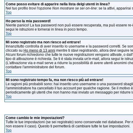
Come posso evitare di apparire nella lista delgi utenti in linea?
Nel tuo profilo trovi l'opzione
Non mostrare se sei on-line
: se la attivi, apparir
Top
Ho perso la mia password!
Niente panico! La tua password non può essere recuperata, ma può essere re-im
segui le istruzioni e tornerai in linea in poco tempo.
Top
Mi sono registrato ma non riesco ad entrare!
Innanzitutto controlla di aver inserito lo username e la password corretti. Se so
cliccato su
Ho meno di 13 anni
mentre ti stavi registrando, allora devi seguire le
Alcuni forum richiedono che tutte le nuove registrazioni vengano attivate, o dall'
tipo di attivazione è richiesta. Se ti è stata inviata un'e-mail, allora segui le ist
(L'attivazione via e-mail serve a ridurre la possibilità di avere utenti anonimi ch
contattare l'amministratore del forum.
Top
Mi sono registrato tempo fa, ma non riesco più ad entrare!
Le ragioni più probabili sono: hai inserito uno username o una password sbagliati 
l'amministratore ha cancellato il tuo account per qualche ragione. Se il motivo 
periodicamente gli utenti che non hanno mai inviato un messaggio per ridurre la
Top
Impost
Come cambio le mie impostazioni?
Tutte le tue impostazioni (se sei registrato) sono conservate nel database. Per mo
non essere il caso). Questo ti permetterà di cambiare tutte le tue impostazioni.
Top