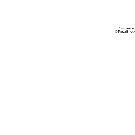
Community-
© PrezziShock 2