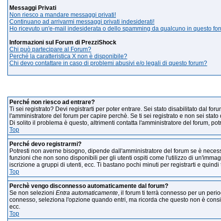
Messaggi Privati
Non riesco a mandare messaggi privati!
Continuano ad arrivarmi messaggi privati indesiderati!
Ho ricevuto un'e-mail indesiderata o dello spamming da qualcuno in questo fo
Informazioni sul Forum di PrezziShock
Chi può partecipare al Forum?
Perché la caratteristica X non è disponibile?
Chi devo contattare in caso di problemi abusivi e/o legali di questo forum?
Logi
Perché non riesco ad entrare?
Ti sei registrato? Devi registrarti per poter entrare. Sei stato disabilitato dal 
l'amministratore del forum per capire perchè. Se ti sei registrato e non sei stato
Di solito il problema è questo, altrimenti contatta l'amministratore del forum, p
Top
Perché devo registrarmi?
Potresti non averne bisogno, dipende dall'amministratore del forum se è necess
funzioni che non sono disponibili per gli utenti ospiti come l'utilizzo di un'immag
iscrizione a gruppi di utenti, ecc. Ti bastano pochi minuti per registrarti e quind
Top
Perchè vengo disconnesso automaticamente dal forum?
Se non selezioni
Entra automaticamente
, il forum ti terrà connesso per un peri
connesso, seleziona l'opzione quando entri, ma ricorda che questo non è consigliat
ecc.
Top