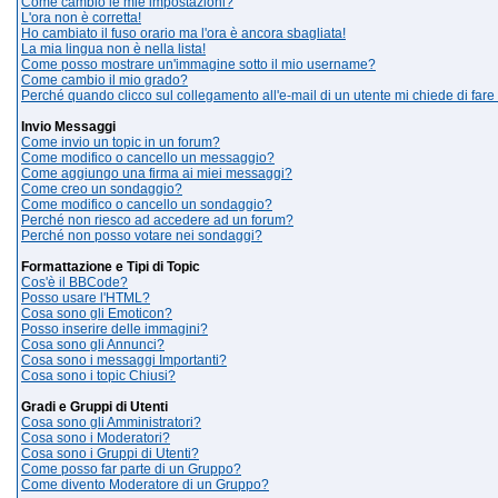
Come cambio le mie impostazioni?
L'ora non è corretta!
Ho cambiato il fuso orario ma l'ora è ancora sbagliata!
La mia lingua non è nella lista!
Come posso mostrare un'immagine sotto il mio username?
Come cambio il mio grado?
Perché quando clicco sul collegamento all'e-mail di un utente mi chiede di fare 
Invio Messaggi
Come invio un topic in un forum?
Come modifico o cancello un messaggio?
Come aggiungo una firma ai miei messaggi?
Come creo un sondaggio?
Come modifico o cancello un sondaggio?
Perché non riesco ad accedere ad un forum?
Perché non posso votare nei sondaggi?
Formattazione e Tipi di Topic
Cos'è il BBCode?
Posso usare l'HTML?
Cosa sono gli Emoticon?
Posso inserire delle immagini?
Cosa sono gli Annunci?
Cosa sono i messaggi Importanti?
Cosa sono i topic Chiusi?
Gradi e Gruppi di Utenti
Cosa sono gli Amministratori?
Cosa sono i Moderatori?
Cosa sono i Gruppi di Utenti?
Come posso far parte di un Gruppo?
Come divento Moderatore di un Gruppo?