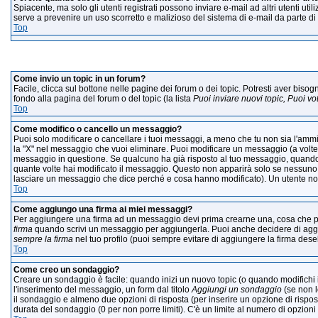
Spiacente, ma solo gli utenti registrati possono inviare e-mail ad altri utenti uti
serve a prevenire un uso scorretto e malizioso del sistema di e-mail da parte di
Top
I
Come invio un topic in un forum?
Facile, clicca sul bottone nelle pagine dei forum o dei topic. Potresti aver bisog
fondo alla pagina del forum o del topic (la lista
Puoi inviare nuovi topic, Puoi v
Top
Come modifico o cancello un messaggio?
Puoi solo modificare o cancellare i tuoi messaggi, a meno che tu non sia l'amm
la "X" nel messaggio che vuoi eliminare. Puoi modificare un messaggio (a volte 
messaggio in questione. Se qualcuno ha già risposto al tuo messaggio, quando e
quante volte hai modificato il messaggio. Questo non apparirà solo se nessuno
lasciare un messaggio che dice perché e cosa hanno modificato). Un utente n
Top
Come aggiungo una firma ai miei messaggi?
Per aggiungere una firma ad un messaggio devi prima crearne una, cosa che puoi
firma
quando scrivi un messaggio per aggiungerla. Puoi anche decidere di aggiu
sempre la firma
nel tuo profilo (puoi sempre evitare di aggiungere la firma de
Top
Come creo un sondaggio?
Creare un sondaggio è facile: quando inizi un nuovo topic (o quando modifichi i
l'inserimento del messaggio, un form dal titolo
Aggiungi un sondaggio
(se non lo
il sondaggio e almeno due opzioni di risposta (per inserire un opzione di rispost
durata del sondaggio (0 per non porre limiti). C'è un limite al numero di opzioni 