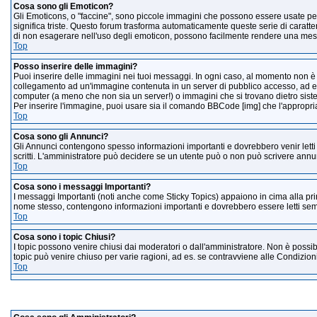
Cosa sono gli Emoticon?
Gli Emoticons, o "faccine", sono piccole immagini che possono essere usate per 
significa triste. Questo forum trasforma automaticamente queste serie di caratte
di non esagerare nell'uso degli emoticon, possono facilmente rendere una messa
Top
Posso inserire delle immagini?
Puoi inserire delle immagini nei tuoi messaggi. In ogni caso, al momento non è 
collegamento ad un'immagine contenuta in un server di pubblico accesso, ad es.
computer (a meno che non sia un server!) o immagini che si trovano dietro sistem
Per inserire l'immagine, puoi usare sia il comando BBCode [img] che l'approp
Top
Cosa sono gli Annunci?
Gli Annunci contengono spesso informazioni importanti e dovrebbero venir letti 
scritti. L'amministratore può decidere se un utente può o non può scrivere annu
Top
Cosa sono i messaggi Importanti?
I messaggi Importanti (noti anche come Sticky Topics) appaiono in cima alla prim
nome stesso, contengono informazioni importanti e dovrebbero essere letti semp
Top
Cosa sono i topic Chiusi?
I topic possono venire chiusi dai moderatori o dall'amministratore. Non è poss
topic può venire chiuso per varie ragioni, ad es. se contravviene alle Condizion
Top
Gradi