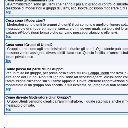
Cosa sono gli Amministratori?
Gli Amministratori sono gli utenti che hanno il più alto grado di controllo sull'int
creazione di moderatori e gruppi di utenti, ecc. Inoltre, possono moderare tutti i
Top
Cosa sono i Moderatori?
I Moderatori sono utenti (o gruppi di utenti) il cui compito è quello di tenere sot
messaggio e di chiudere, riaprire, spostare o rimuovere qualsiasi topic del foru
vadano
off-topic
(fuori tema) o che scrivano messaggi abusivi o offensivi.
Top
Cosa sono i Gruppi di Utenti?
I Gruppi permettono agli amministratori di riunire gli utenti. Ogni utente può ap
possono venire assegnati diversi diritti d'accesso. Questo facilita all'amministr
forum privato, ecc.
Top
Come posso far parte di un Gruppo?
Per unirti ad un gruppo, per prima cosa clicca sul link
Gruppi Utenti
che trovi in
all'elenco dei Gruppi. Non tutti i gruppi sono ad
accesso aperto
. Alcuni sono ch
l'ammissione cliccando sul pulsante apposito. Dovrai ottenere l'approvazione d
moderatore di un gruppo non accetta la tua richiesta, sei pregato di non assilla
Top
Come divento Moderatore di un Gruppo?
I Gruppi Utenti vengono creati dall'amministratore, il quale stabilisce anche il
messaggio privato.
Top
M