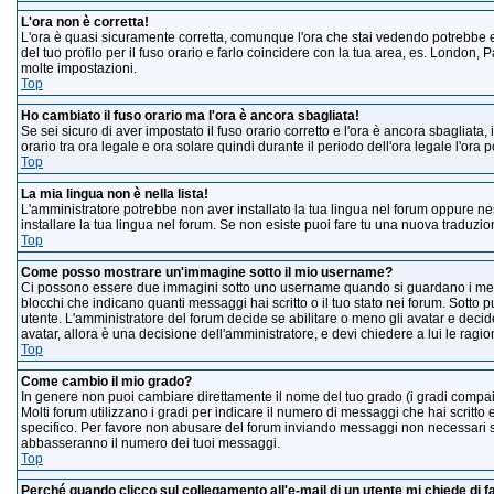
L'ora non è corretta!
L'ora è quasi sicuramente corretta, comunque l'ora che stai vedendo potrebbe es
del tuo profilo per il fuso orario e farlo coincidere con la tua area, es. London, 
molte impostazioni.
Top
Ho cambiato il fuso orario ma l'ora è ancora sbagliata!
Se sei sicuro di aver impostato il fuso orario corretto e l'ora è ancora sbagliata
orario tra ora legale e ora solare quindi durante il periodo dell'ora legale l'ora 
Top
La mia lingua non è nella lista!
L'amministratore potrebbe non aver installato la tua lingua nel forum oppure nes
installare la tua lingua nel forum. Se non esiste puoi fare tu una nuova traduzione
Top
Come posso mostrare un'immagine sotto il mio username?
Ci possono essere due immagini sotto uno username quando si guardano i messa
blocchi che indicano quanti messaggi hai scritto o il tuo stato nei forum. Sott
utente. L'amministratore del forum decide se abilitare o meno gli avatar e decid
avatar, allora è una decisione dell'amministratore, e devi chiedere a lui le ragion
Top
Come cambio il mio grado?
In genere non puoi cambiare direttamente il nome del tuo grado (i gradi compaion
Molti forum utilizzano i gradi per indicare il numero di messaggi che hai scritto 
specifico. Per favore non abusare del forum inviando messaggi non necessari so
abbasseranno il numero dei tuoi messaggi.
Top
Perché quando clicco sul collegamento all'e-mail di un utente mi chiede di far