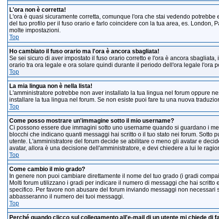
L'ora non è corretta!
L'ora è quasi sicuramente corretta, comunque l'ora che stai vedendo potrebbe es
del tuo profilo per il fuso orario e farlo coincidere con la tua area, es. London, 
molte impostazioni.
Top
Ho cambiato il fuso orario ma l'ora è ancora sbagliata!
Se sei sicuro di aver impostato il fuso orario corretto e l'ora è ancora sbagliata
orario tra ora legale e ora solare quindi durante il periodo dell'ora legale l'ora 
Top
La mia lingua non è nella lista!
L'amministratore potrebbe non aver installato la tua lingua nel forum oppure nes
installare la tua lingua nel forum. Se non esiste puoi fare tu una nuova traduzione
Top
Come posso mostrare un'immagine sotto il mio username?
Ci possono essere due immagini sotto uno username quando si guardano i messa
blocchi che indicano quanti messaggi hai scritto o il tuo stato nei forum. Sott
utente. L'amministratore del forum decide se abilitare o meno gli avatar e decid
avatar, allora è una decisione dell'amministratore, e devi chiedere a lui le ragion
Top
Come cambio il mio grado?
In genere non puoi cambiare direttamente il nome del tuo grado (i gradi compaion
Molti forum utilizzano i gradi per indicare il numero di messaggi che hai scritto 
specifico. Per favore non abusare del forum inviando messaggi non necessari so
abbasseranno il numero dei tuoi messaggi.
Top
Perché quando clicco sul collegamento all'e-mail di un utente mi chiede di far