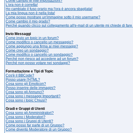
Come cambio le mie impostazioni?
L'ora non è corretta!
Ho cambiato il fuso orario ma l'ora è ancora sbagliata!
La mia lingua non è nella lista!
Come posso mostrare un'immagine sotto il mio username?
Come cambio il mio grado?
Perché quando clicco sul collegamento all'e-mail di un utente mi chiede di fare 
Invio Messaggi
Come invio un topic in un forum?
Come modifico o cancello un messaggio?
Come aggiungo una firma ai miei messaggi?
Come creo un sondaggio?
Come modifico o cancello un sondaggio?
Perché non riesco ad accedere ad un forum?
Perché non posso votare nei sondaggi?
Formattazione e Tipi di Topic
Cos'è il BBCode?
Posso usare l'HTML?
Cosa sono gli Emoticon?
Posso inserire delle immagini?
Cosa sono gli Annunci?
Cosa sono i messaggi Importanti?
Cosa sono i topic Chiusi?
Gradi e Gruppi di Utenti
Cosa sono gli Amministratori?
Cosa sono i Moderatori?
Cosa sono i Gruppi di Utenti?
Come posso far parte di un Gruppo?
Come divento Moderatore di un Gruppo?