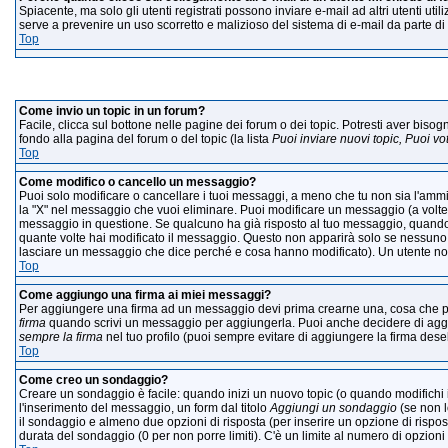
Spiacente, ma solo gli utenti registrati possono inviare e-mail ad altri utenti uti
serve a prevenire un uso scorretto e malizioso del sistema di e-mail da parte di
Top
I
Come invio un topic in un forum?
Facile, clicca sul bottone nelle pagine dei forum o dei topic. Potresti aver bisog
fondo alla pagina del forum o del topic (la lista
Puoi inviare nuovi topic, Puoi v
Top
Come modifico o cancello un messaggio?
Puoi solo modificare o cancellare i tuoi messaggi, a meno che tu non sia l'amm
la "X" nel messaggio che vuoi eliminare. Puoi modificare un messaggio (a volte 
messaggio in questione. Se qualcuno ha già risposto al tuo messaggio, quando e
quante volte hai modificato il messaggio. Questo non apparirà solo se nessuno
lasciare un messaggio che dice perché e cosa hanno modificato). Un utente n
Top
Come aggiungo una firma ai miei messaggi?
Per aggiungere una firma ad un messaggio devi prima crearne una, cosa che puoi
firma
quando scrivi un messaggio per aggiungerla. Puoi anche decidere di aggiu
sempre la firma
nel tuo profilo (puoi sempre evitare di aggiungere la firma de
Top
Come creo un sondaggio?
Creare un sondaggio è facile: quando inizi un nuovo topic (o quando modifichi i
l'inserimento del messaggio, un form dal titolo
Aggiungi un sondaggio
(se non lo
il sondaggio e almeno due opzioni di risposta (per inserire un opzione di rispost
durata del sondaggio (0 per non porre limiti). C'è un limite al numero di opzioni 