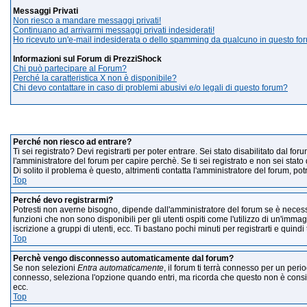
Messaggi Privati
Non riesco a mandare messaggi privati!
Continuano ad arrivarmi messaggi privati indesiderati!
Ho ricevuto un'e-mail indesiderata o dello spamming da qualcuno in questo fo
Informazioni sul Forum di PrezziShock
Chi può partecipare al Forum?
Perché la caratteristica X non è disponibile?
Chi devo contattare in caso di problemi abusivi e/o legali di questo forum?
Logi
Perché non riesco ad entrare?
Ti sei registrato? Devi registrarti per poter entrare. Sei stato disabilitato dal 
l'amministratore del forum per capire perchè. Se ti sei registrato e non sei stato
Di solito il problema è questo, altrimenti contatta l'amministratore del forum, p
Top
Perché devo registrarmi?
Potresti non averne bisogno, dipende dall'amministratore del forum se è necess
funzioni che non sono disponibili per gli utenti ospiti come l'utilizzo di un'immag
iscrizione a gruppi di utenti, ecc. Ti bastano pochi minuti per registrarti e quind
Top
Perchè vengo disconnesso automaticamente dal forum?
Se non selezioni
Entra automaticamente
, il forum ti terrà connesso per un peri
connesso, seleziona l'opzione quando entri, ma ricorda che questo non è consigliat
ecc.
Top