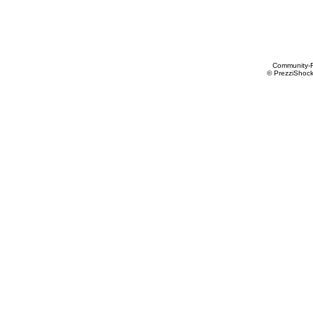
Community-
© PrezziShock 2