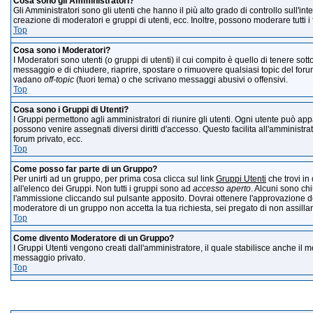
Cosa sono gli Amministratori?
Gli Amministratori sono gli utenti che hanno il più alto grado di controllo sull'int
creazione di moderatori e gruppi di utenti, ecc. Inoltre, possono moderare tutti i
Top
Cosa sono i Moderatori?
I Moderatori sono utenti (o gruppi di utenti) il cui compito è quello di tenere sot
messaggio e di chiudere, riaprire, spostare o rimuovere qualsiasi topic del foru
vadano
off-topic
(fuori tema) o che scrivano messaggi abusivi o offensivi.
Top
Cosa sono i Gruppi di Utenti?
I Gruppi permettono agli amministratori di riunire gli utenti. Ogni utente può ap
possono venire assegnati diversi diritti d'accesso. Questo facilita all'amministr
forum privato, ecc.
Top
Come posso far parte di un Gruppo?
Per unirti ad un gruppo, per prima cosa clicca sul link
Gruppi Utenti
che trovi in
all'elenco dei Gruppi. Non tutti i gruppi sono ad
accesso aperto
. Alcuni sono ch
l'ammissione cliccando sul pulsante apposito. Dovrai ottenere l'approvazione d
moderatore di un gruppo non accetta la tua richiesta, sei pregato di non assilla
Top
Come divento Moderatore di un Gruppo?
I Gruppi Utenti vengono creati dall'amministratore, il quale stabilisce anche il
messaggio privato.
Top
M