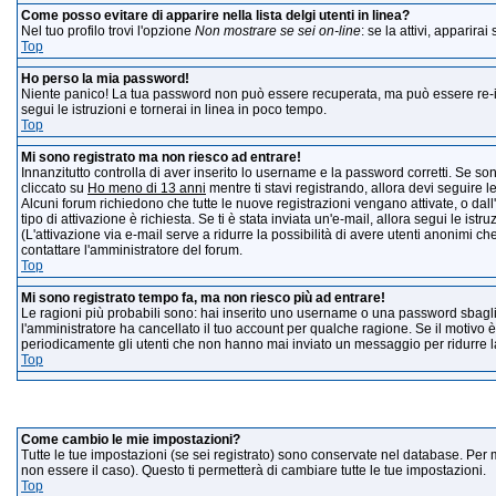
Come posso evitare di apparire nella lista delgi utenti in linea?
Nel tuo profilo trovi l'opzione
Non mostrare se sei on-line
: se la attivi, apparir
Top
Ho perso la mia password!
Niente panico! La tua password non può essere recuperata, ma può essere re-im
segui le istruzioni e tornerai in linea in poco tempo.
Top
Mi sono registrato ma non riesco ad entrare!
Innanzitutto controlla di aver inserito lo username e la password corretti. Se so
cliccato su
Ho meno di 13 anni
mentre ti stavi registrando, allora devi seguire le
Alcuni forum richiedono che tutte le nuove registrazioni vengano attivate, o dall'
tipo di attivazione è richiesta. Se ti è stata inviata un'e-mail, allora segui le ist
(L'attivazione via e-mail serve a ridurre la possibilità di avere utenti anonimi ch
contattare l'amministratore del forum.
Top
Mi sono registrato tempo fa, ma non riesco più ad entrare!
Le ragioni più probabili sono: hai inserito uno username o una password sbagliati 
l'amministratore ha cancellato il tuo account per qualche ragione. Se il motivo 
periodicamente gli utenti che non hanno mai inviato un messaggio per ridurre la
Top
Impost
Come cambio le mie impostazioni?
Tutte le tue impostazioni (se sei registrato) sono conservate nel database. Per mo
non essere il caso). Questo ti permetterà di cambiare tutte le tue impostazioni.
Top