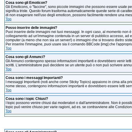
Cosa sono gli Emoticon?
Gli Emoticons, o "faccine", sono piccole immagini che possono essere usate per 
significa triste. Questo forum trasforma automaticamente queste serie di caratte
di non esagerare nell'uso degli emoticon, possono facilmente rendere una messa
Top
Posso inserire delle immagini?
Puoi inserire delle immagini nei tuoi messaggi. In ogni caso, al momento non è 
collegamento ad un'immagine contenuta in un server di pubblico accesso, ad es.
computer (a meno che non sia un server!) o immagini che si trovano dietro sistem
Per inserire l'immagine, puoi usare sia il comando BBCode [img] che l'approp
Top
Cosa sono gli Annunci?
Gli Annunci contengono spesso informazioni importanti e dovrebbero venir letti 
scritti. L'amministratore può decidere se un utente può o non può scrivere annu
Top
Cosa sono i messaggi Importanti?
I messaggi Importanti (noti anche come Sticky Topics) appaiono in cima alla prim
nome stesso, contengono informazioni importanti e dovrebbero essere letti semp
Top
Cosa sono i topic Chiusi?
I topic possono venire chiusi dai moderatori o dall'amministratore. Non è poss
topic può venire chiuso per varie ragioni, ad es. se contravviene alle Condizion
Top
Gradi